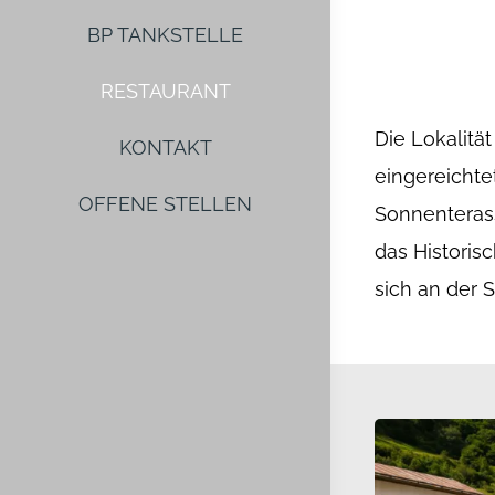
BP TANKSTELLE
RESTAURANT
Die Lokalität
Nationalparkr
KONTAKT
eingereichte
Parkplätze sin
OFFENE STELLEN
Sonnenterass
das Historisc
sich an der 