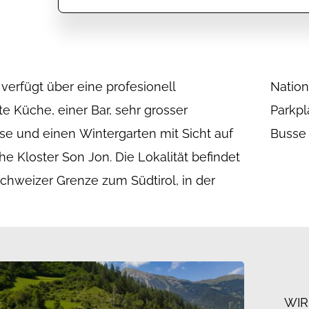
 verfügt über eine profesionell
egion und Biosfera Val Müstair.
te Küche, einer Bar, sehr grosser
d genügend vorhanden, gerne auch für
e und einen Wintergarten mit Sicht auf
Busse 
he Kloster Son Jon. Die Lokalität befindet
Schweizer Grenze zum Südtirol, in der
WIR