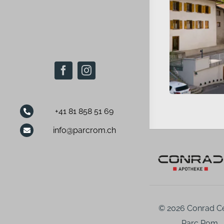
+41 81 858 51 69
info@parcrom.ch
© 2026 Conrad C
Parc Rom